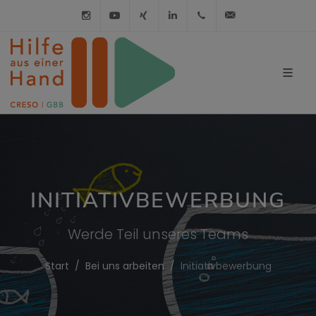
Instagram
Youtube
XING
LinkedIn
030 / 21 01 98 98
info@hilfe-a
INITIATIVBEWERBUNG
Werde Teil unseres Teams
Start
Bei uns arbeiten
Initiativbewerbung