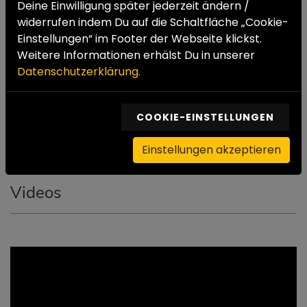
Deine Einwilligung später jederzeit ändern /
Duales Studium
widerrufen indem Du auf die Schaltfläche „Cookie-
Einstellungen“ im Footer der Webseite klickst.
Bundesfreiwilligendienst
Weitere Informationen erhälst Du in unserer
Datenschutzerklärung.
Praktika
COOKIE-EINSTELLUNGEN
Einstellungen akzeptieren
Videos