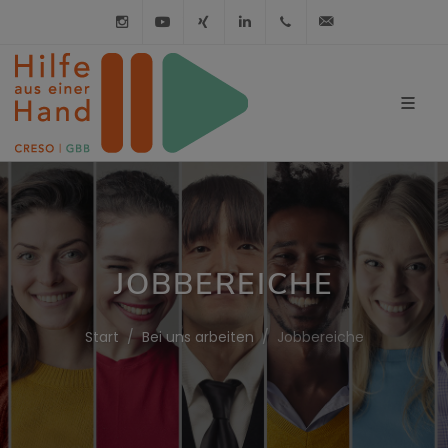
Instagram
Youtube
XING
LinkedIn
030 / 21 01 98 98
info@hilfe-a
JOBBEREICHE
Start
Bei uns arbeiten
Jobbereiche