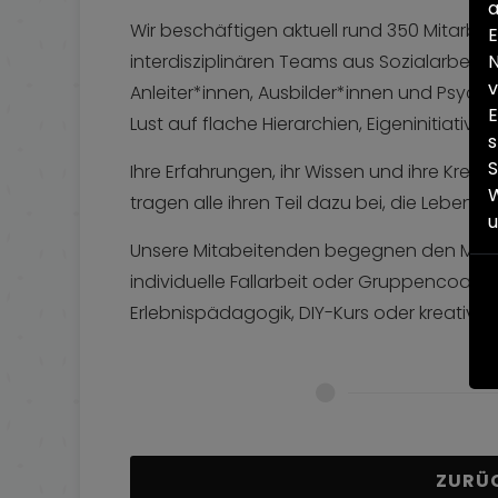
a
Wir beschäftigen aktuell rund 350 Mitarbe
E
N
interdisziplinären Teams aus Sozialarbeit
v
Anleiter*innen, Ausbilder*innen und Psycho
E
Lust auf flache Hierarchien, Eigeninitiativ
s
S
Ihre Erfahrungen, ihr Wissen und ihre Kreati
W
tragen alle ihren Teil dazu bei, die Lebens
Unsere Mitabeitenden begegnen den Mens
individuelle Fallarbeit oder Gruppencoachi
Erlebnispädagogik, DIY-Kurs oder kreatives 
ZURÜ