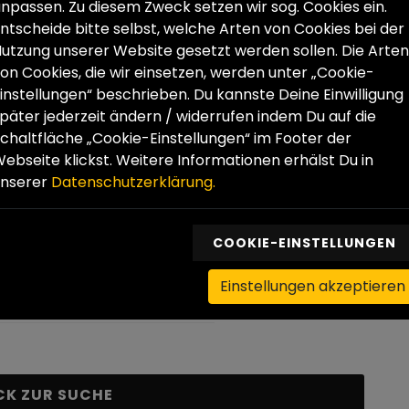
npassen. Zu diesem Zweck setzen wir sog. Cookies ein.
itende in Berlin, Brandenburg und Sachsen-Anhalt in
ntscheide bitte selbst, welche Arten von Cookies bei der
utzung unserer Website gesetzt werden sollen. Die Arten
er*innen, Coaches, Pädagog*innen, fachlichen
on Cookies, die wir einsetzen, werden unter „Cookie-
log*innen. Bei uns findest du engagierte Leute, die
instellungen“ beschrieben. Du kannste Deine Einwilligung
e und viel Gestaltungsspielraum haben.
päter jederzeit ändern / widerrufen indem Du auf die
chaltfläche „Cookie-Einstellungen“ im Footer der
vität sind die Grundlage unserer Arbeit. Bei uns
ebseite klickst. Weitere Informationen erhälst Du in
qualität unserer Adressat*innen zu verbessern.
unserer
Datenschutzerklärung.
chen mit Offenheit, Empathie und Geduld. Ob
ng, persönliches Verhaltenstraining oder
COOKIE-EINSTELLUNGEN
Kochen - bei uns ist Arbeit Leidenschaft!
Einstellungen akzeptieren
CK ZUR SUCHE