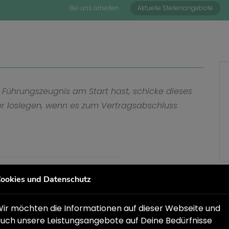
Bei uns arbeiten
Aktuelle Stellenangebote
 Führungszeugnis am Start hast, schicke dieses
ler loslegen, wenn es zum Vertragsabschluss
ookies und Datenschutz
 die GBB Gesellschaft für berufliche Bildung mbH
hen Jugendhilfe, Wohnungslosenhilfe und berufliche
ir möchten die Informationen auf dieser Webseite und
uch unsere Leistungsangebote auf Deine Bedürfnisse