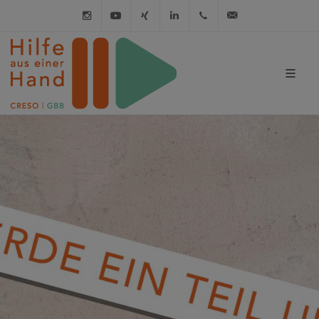
Instagram
Youtube
XING
LinkedIn
030 / 21 01 98 98
info@hilfe-a