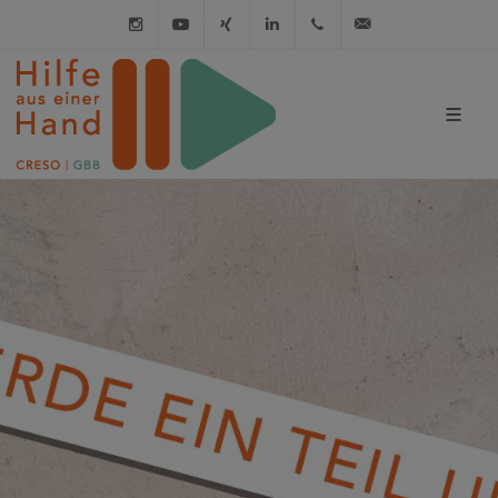
Instagram
Youtube
XING
LinkedIn
030 / 21 01 98 98
info@hilfe-a