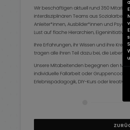
a
Wir beschäftigen aktuell rund 350 Mitarbe
E
N
interdisziplinären Teams aus Sozialarbeit
v
Anleiter*innen, Ausbilder*innen und Psycho
E
Lust auf flache Hierarchien, Eigeninitiativ
s
S
Ihre Erfahrungen, ihr Wissen und ihre Kreati
W
tragen alle ihren Teil dazu bei, die Lebens
Unsere Mitabeitenden begegnen den Mens
individuelle Fallarbeit oder Gruppencoachi
Erlebnispädagogik, DIY-Kurs oder kreatives 
ZURÜ