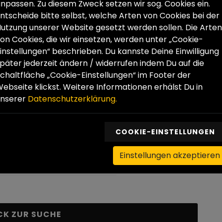
npassen. Zu diesem Zweck setzen wir sog. Cookies ein.
itende in Berlin, Brandenburg und Sachsen-Anhalt in
ntscheide bitte selbst, welche Arten von Cookies bei der
utzung unserer Website gesetzt werden sollen. Die Arten
er*innen, Coaches, Pädagog*innen, fachlichen
on Cookies, die wir einsetzen, werden unter „Cookie-
log*innen. Bei uns findest du engagierte Leute, die
instellungen“ beschrieben. Du kannste Deine Einwilligung
e und viel Gestaltungsspielraum haben.
päter jederzeit ändern / widerrufen indem Du auf die
chaltfläche „Cookie-Einstellungen“ im Footer der
vität sind die Grundlage unserer Arbeit. Bei uns
ebseite klickst. Weitere Informationen erhälst Du in
qualität unserer Adressat*innen zu verbessern.
unserer
Datenschutzerklärung.
chen mit Offenheit, Empathie und Geduld. Ob
ng, persönliches Verhaltenstraining oder
COOKIE-EINSTELLUNGEN
Kochen - bei uns ist Arbeit Leidenschaft!
Einstellungen akzeptieren
CK ZUR SUCHE