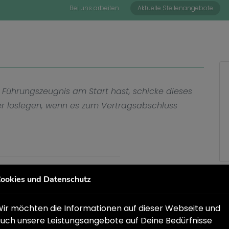
Bei uns arbeiten
Aktuelle Stellenangebote
 Führungszeugnis am Start hast, schicke dieses
ler loslegen, wenn es zum Vertragsabschluss
ookies und Datenschutz
 die GBB Gesellschaft für berufliche Bildung mbH
hen Jugendhilfe, Wohnungslosenhilfe und berufliche
ir möchten die Informationen auf dieser Webseite und
uch unsere Leistungsangebote auf Deine Bedürfnisse