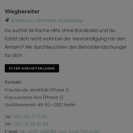
Wegbereiter
Arbeitslos / fehlende Ausbildung
Du suchst einfache Hilfe ohne Bürokratie und du
fühlst dich nicht wohl bei der Verständigung mit den
Ämtern? Wir durchleuchten den Behördendschungel
für dich.
FLYER HERUNTERLADEN
Kontakt
Frau Nicole Jendritzki (Phase 1)
Frau Luciana Sica (Phase 2)
Großbeerenstr 46-52 • 12107 Berlin
Tel:
030 / 60 77 72 24
Tel:
030 / 76 28 82 69
E-Mail:
wb-ue25-ts@hilfe-aus-einer-hand.de