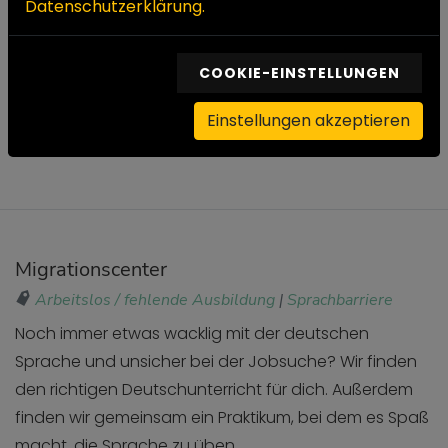
Datenschutzerklärung.
Kontakt
Herr Jörg Grimm
COOKIE-EINSTELLUNGEN
Großbeerenstraße 46 • 12107 Berlin
Tel:
030 / 56 82 89 64
Einstellungen akzeptieren
E-Mail:
business-plan@hilfe-aus-einer-hand.de
Migrationscenter
Arbeitslos / fehlende Ausbildung
|
Sprachbarriere
Noch immer etwas wacklig mit der deutschen
Sprache und unsicher bei der Jobsuche? Wir finden
den richtigen Deutschunterricht für dich. Außerdem
finden wir gemeinsam ein Praktikum, bei dem es Spaß
macht, die Sprache zu üben.