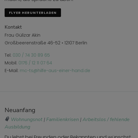
FLYER HERUNTERLADEN
Kontakt
Frau Gülizar Akin
Großbeerenstraße 46-52 • 12107 Berlin
Tel:
030 / 74 30 89 65
Mobil:
0176 / 12 11 07 64
E-Mail:
mc-ts@hilfe-aus-einer-hand.de
Neuanfang
Wohnungsnot
|
Familienkrisen
|
Arbeitslos / fehlende
Ausbildung
Du lebst bei Freunden oder Bekannten und wünschst