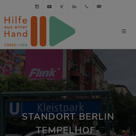
Instagram
Youtube
XING
LinkedIn
030 / 21 01 98 98
info@hilfe-a
STANDORT BERLIN
TEMPELHOF-