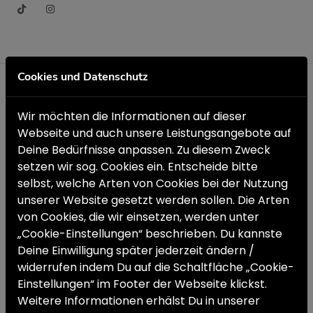
Cookies und Datenschutz
BusinessPlan(en)
Wir möchten die Informationen auf dieser
Arbeitslos / fehlende Ausbildung
Webseite und auch unsere Leistungsangebote auf
Deine Bedürfnisse anpassen. Zu diesem Zweck
Sie haben eine Geschäftsidee – aber noch keinen
setzen wir sog. Cookies ein. Entscheide bitte
Plan, wie Sie starten sollen? Egal ob Gastronomie,
selbst, welche Arten von Cookies bei der Nutzung
Handwerk, Onlinehandel oder Beratung: Mit unserem
unserer Website gesetzt werden sollen. Die Arten
individuellen Coaching entwickeln Sie Schritt für
von Cookies, die wir einsetzen, werden unter
Schritt einen realistischen, professionellen
„Cookie-Einstellungen“ beschrieben. Du kannste
Businessplan – und bereiten sich gezielt auf Ihre
Deine Einwilligung später jederzeit ändern /
widerrufen indem Du auf die Schaltfläche „Cookie-
Selbstständigkeit vor.
Einstellungen“ im Footer der Webseite klickst.
FLYER HERUNTERLADEN
Weitere Informationen erhälst Du in unserer