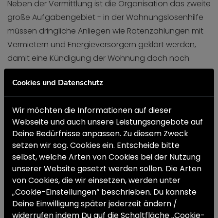
Neben der Vermittlung ist die Organisation das zweite
große Aufgabengebiet - in der Wohnungslosenhilfe
müssen dringliche Anliegen wie Ratenzahlungen mit
Vermietern und Energieversorgern geklärt werden,
damit eine Kündigung der Wohnung doch noch
verhindert werden kann und der Strom weiterfließt.
Cookies und Datenschutz
Wer schon obdachlos ist, erhält Unterstützung bei der
Suche nach Notschlafstellen. Als nächsten Schritt
Wir möchten die Informationen auf dieser
können Sozialarbeiter*innen die Unterbringung in
Webseite und auch unsere Leistungsangebote auf
Deine Bedürfnisse anpassen. Zu diesem Zweck
einem Wohnheim mitorganisieren und den
setzen wir sog. Cookies ein. Entscheide bitte
Wohnungslosen helfen, eine eigene Wohnung zu
selbst, welche Arten von Cookies bei der Nutzung
finden. Hierzu werden Gespräche geführt, Unterlagen
unserer Website gesetzt werden sollen. Die Arten
organisiert und Anträge gestellt.
von Cookies, die wir einsetzen, werden unter
„Cookie-Einstellungen“ beschrieben. Du kannste
Gute Sozialarbeiter*innen haben ein belastbares
Deine Einwilligung später jederzeit ändern /
Netzwerk an Organisationen und wissen, wo Plätze
widerrufen indem Du auf die Schaltfläche „Cookie-