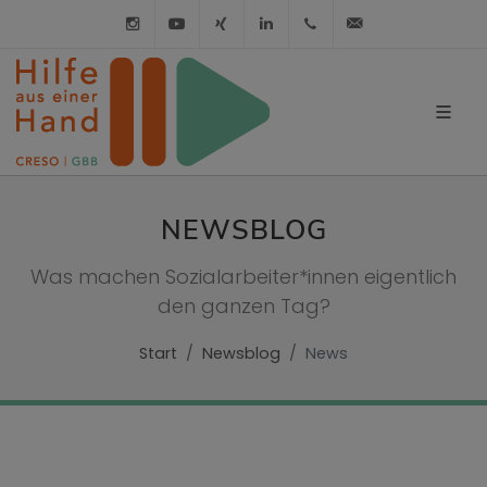
Instagram
Youtube
XING
LinkedIn
030 / 21 01 98 98
info@hilfe-a
NEWSBLOG
Was machen Sozialarbeiter*innen eigentlich
den ganzen Tag?
Start
Newsblog
News