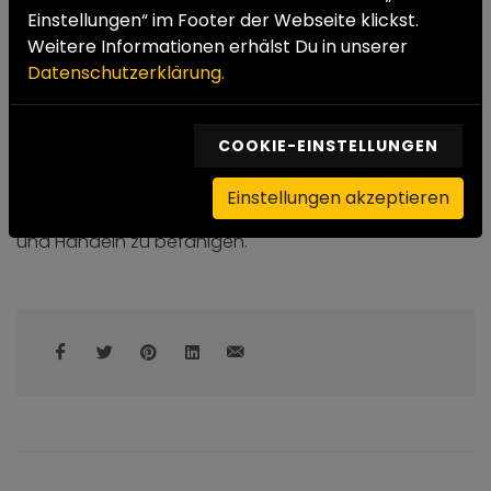
frei sind und wer wohin passt.
Einstellungen“ im Footer der Webseite klickst.
Weitere Informationen erhälst Du in unserer
Diese beispielhafte, sogenannte Bezugsbetreuung
Datenschutzerklärung.
kann also den Umgang mit Schuldenabbau,
Therapie, Ausbildungs- und Arbeitssuche und
COOKIE-EINSTELLUNGEN
Kommunikationstraining bedeuten.
Zusammenfassend versuchen Sozialarbeiter*innen
Einstellungen akzeptieren
die betreuten Menschen zu zukunftsfähigem Denken
und Handeln zu befähigen.