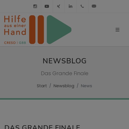
Instagram
Youtube
XING
LinkedIn
030 / 21 01 98 98
info@hilfe-a
NEWSBLOG
Das Grande Finale
Start
Newsblog
News
DAS GRANDE FINALE