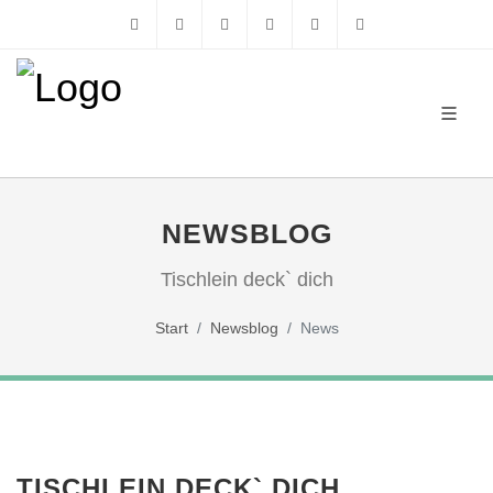
Instagram
Youtube
XING
LinkedIn
030 / 21 01 98 98
info@hilfe-aus-
NEWSBLOG
Tischlein deck` dich
Start
Newsblog
News
TISCHLEIN DECK` DICH