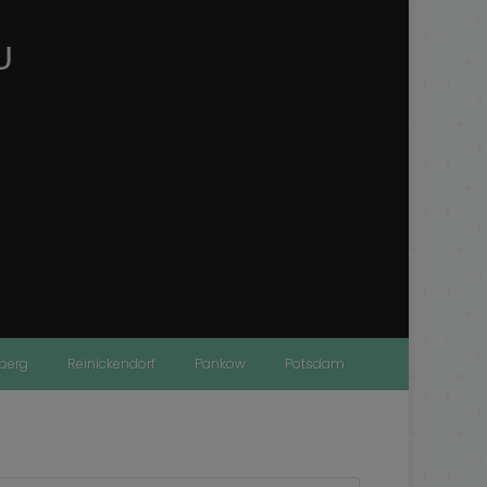
U
nberg
Reinickendorf
Pankow
Potsdam