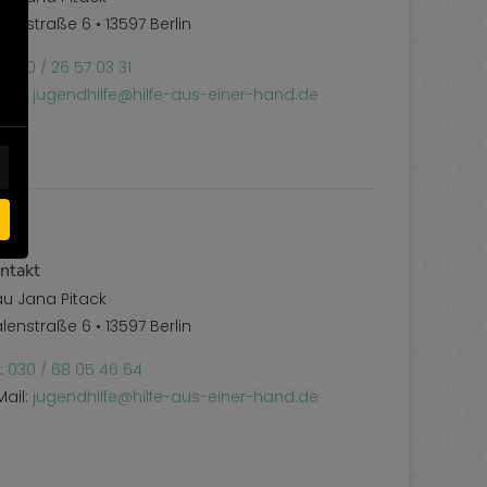
lenstraße 6 • 13597 Berlin
l:
030 / 26 57 03 31
Mail:
jugendhilfe@hilfe-aus-einer-hand.de
ntakt
au Jana Pitack
lenstraße 6 • 13597 Berlin
l:
030 / 68 05 46 64
Mail:
jugendhilfe@hilfe-aus-einer-hand.de