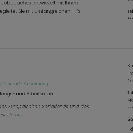
 Jobcoaches entwickelt mit Ihnen
leitet Sie mit umfangreichen Hilfs-
Te
E-
Ko
Fr
Ra
 / fehlende Ausbildung
Te
ungs- und Arbeitsmarkt.
Mo
n des Europäischen Sozialfonds und des
E-
dest du
hier
.
So