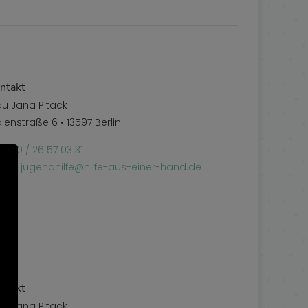
ntakt
au Jana Pitack
lenstraße 6 • 13597 Berlin
l:
030 / 26 57 03 31
Mail:
jugendhilfe@hilfe-aus-einer-hand.de
ntakt
au Jana Pitack