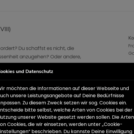
III)
Ko
Fr
ordert? Du schaffst es nicht, die
Ga
assenheit anzugehen? Oder andere,
e du lieber mit deinen Kindern
Te
ookies und Datenschutz
E-
ir möchten die Informationen auf dieser Webseite und
uch unsere Leistungsangebote auf Deine Bedürfnisse
npassen. Zu diesem Zweck setzen wir sog. Cookies ein.
ntscheide bitte selbst, welche Arten von Cookies bei der
utzung unserer Website gesetzt werden sollen. Die Arten
 SGB VIII)
on Cookies, die wir einsetzen, werden unter „Cookie-
Ko
instellungen“ beschrieben. Du kannste Deine Einwilligung
Fr