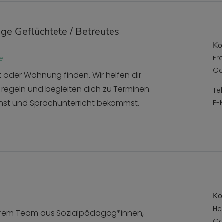
ige Geflüchtete / Betreutes
Ko
e
Fr
Ga
oder Wohnung finden. Wir helfen dir
regeln und begleiten dich zu Terminen.
Te
nnst und Sprachunterricht bekommst.
E-
Ko
He
serem Team aus Sozialpädagog*innen,
Ga