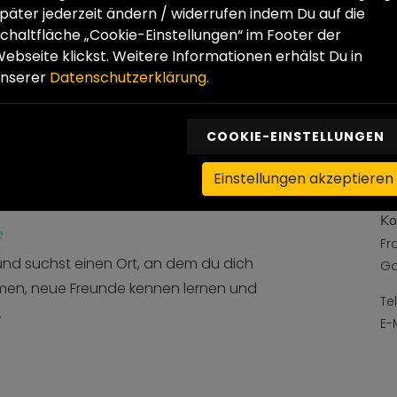
päter jederzeit ändern / widerrufen indem Du auf die
bst alleine und weißt noch nicht genau,
Ga
chaltfläche „Cookie-Einstellungen“ im Footer der
, so dass du selbstständig dein Leben
ebseite klickst. Weitere Informationen erhälst Du in
Te
unserer
Datenschutzerklärung.
E-
COOKIE-EINSTELLUNGEN
Einstellungen akzeptieren
Ko
e
Fr
und suchst einen Ort, an dem du dich
Ga
mmen, neue Freunde kennen lernen und
Te
.
E-