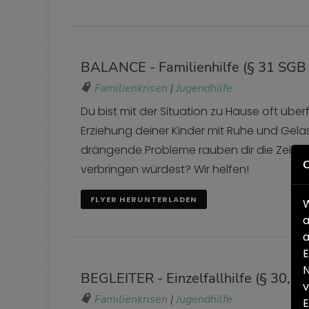
BALANCE - Familienhilfe (§ 31 SGB V
Familienkrisen
|
Jugendhilfe
Du bist mit der Situation zu Hause oft überf
Erziehung deiner Kinder mit Ruhe und Gel
drängende Probleme rauben dir die Zeit, di
C
verbringen würdest? Wir helfen!
FLYER HERUNTERLADEN
W
a
a
E
N
BEGLEITER - Einzelfallhilfe (§ 30, 35
v
Familienkrisen
|
Jugendhilfe
E