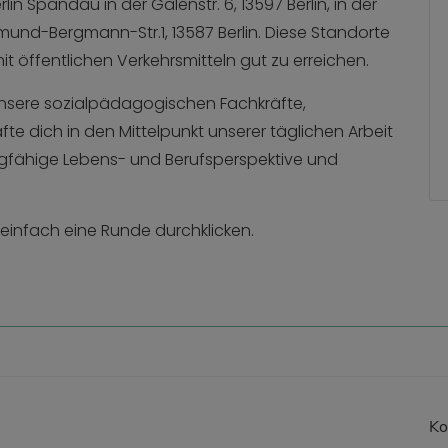
in Spandau in der Galenstr. 6, 13597 Berlin, in der
igmund-Bergmann-Str.1, 13587 Berlin. Diese Standorte
t öffentlichen Verkehrsmitteln gut zu erreichen.
 unsere sozialpädagogischen Fachkräfte,
e dich in den Mittelpunkt unserer täglichen Arbeit
agfähige Lebens- und Berufsperspektive und
 einfach eine Runde durchklicken.
Ko