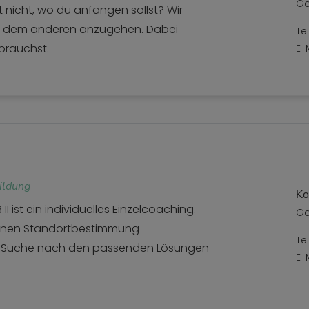
Ga
 nicht, wo du anfangen sollst? Wir
ch dem anderen anzugehen. Dabei
Te
 brauchst.
E-
ildung
Ko
 ist ein individuelles Einzelcoaching.
Ga
tenen Standortbestimmung
Te
er Suche nach den passenden Lösungen
E-