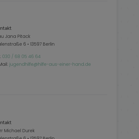
ntakt
au Jana Pitack
lenstraße 6 • 13597 Berlin
l:
030 / 68 05 46 64
Mail:
jugendhilfe@hilfe-aus-einer-hand.de
ntakt
rr Michael Durek
lenstraße 6 • 13597 Berlin