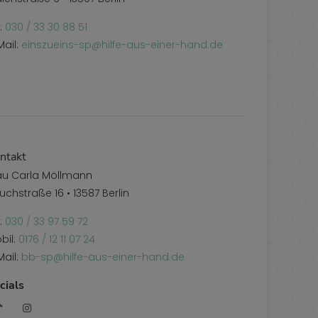
l:
030 / 33 30 88 51
Mail:
einszueins-sp@hilfe-aus-einer-hand.de
ntakt
au Carla Möllmann
uchstraße 16 • 13587 Berlin
l:
030 / 33 97 59 72
bil:
0176 / 12 11 07 24
Mail:
bb-sp@hilfe-aus-einer-hand.de
cials