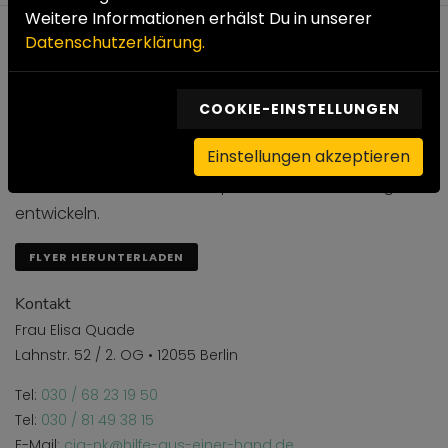
Weitere Informationen erhälst Du in unserer
Datenschutzerklärung.
CiA Coachingcenter individuelle Aktivierung
Arbeitslos / fehlende Ausbildung
COOKIE-EINSTELLUNGEN
Wir sind für Sie da, wenn Sie Unterstützung brauchen.
Einstellungen akzeptieren
Gemeinsam arbeiten wir daran, Ihre Situation zu
stabilisieren und neue Perspektiven für Ihren Weg zu
entwickeln.
FLYER HERUNTERLADEN
Kontakt
Frau Elisa Quade
Lahnstr. 52 / 2. OG • 12055 Berlin
Tel:
030 / 68 23 19 50
Tel:
030 / 81 49 38 15
E-Mail:
cia-nk@hilfe-aus-einer-hand.de