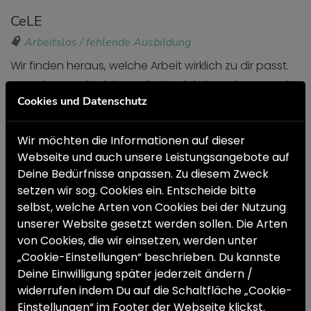
CeLE
Arbeitslos / fehlende Ausbildung
Wir finden heraus, welche Arbeit wirklich zu dir passt.
Dann kannst du deine Teilzeittätigkeit ausbauen oder
Cookies und Datenschutz
einen attraktiven Vollzeitjob finden, der dir Spaß
macht.
Wir möchten die Informationen auf dieser
FLYER HERUNTERLADEN
Webseite und auch unsere Leistungsangebote auf
Deine Bedürfnisse anpassen. Zu diesem Zweck
Kontakt
setzen wir sog. Cookies ein. Entscheide bitte
Frau Traicy Gensch-Weiland
selbst, welche Arten von Cookies bei der Nutzung
Lahnstr. 52 / 3. OG • 12055 Berlin
unserer Website gesetzt werden sollen. Die Arten
von Cookies, die wir einsetzen, werden unter
Tel:
030 / 26 56 85 71
„Cookie-Einstellungen“ beschrieben. Du kannste
E-Mail:
cele-nk@hilfe-aus-einer-hand.de
Deine Einwilligung später jederzeit ändern /
widerrufen indem Du auf die Schaltfläche „Cookie-
Einstellungen“ im Footer der Webseite klickst.