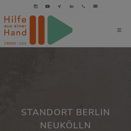
Instagram
Youtube
XING
LinkedIn
030 / 21 01 98 98
info@hilfe-a
STANDORT BERLIN
NEUKÖLLN